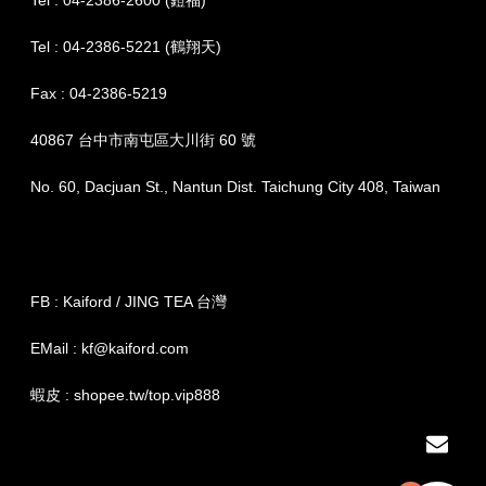
Tel : 04-2386-2600 (鎧福)
Tel : 04-2386-5221 (鶴翔天)
Fax : 04-2386-5219
40867 台中市南屯區大川街 60 號
No. 60, Dacjuan St., Nantun Dist. Taichung City 408, Taiwan
FB : Kaiford / JING TEA 台灣
EMail : kf@kaiford.com
蝦皮 : shopee.tw/top.vip888