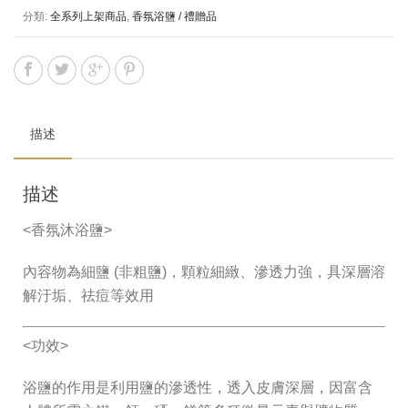
分類:
全系列上架商品
,
香氛浴鹽 / 禮贈品
描述
描述
<香氛沐浴鹽>
內容物為細鹽 (非粗鹽)，顆粒細緻、滲透力強，具深層溶
解汙垢、祛痘等效用
<功效>
浴鹽的作用是利用鹽的滲透性，透入皮膚深層，因富含