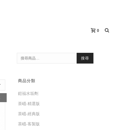
0
搜尋
商品分類
鎧福水垢劑
K
茶嶾-精選版
茶嶾-經典版
茶嶾-客製版