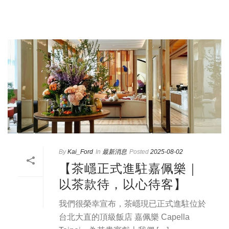
By
Kai_Ford
In
最新消息
Posted
2025-08-02
【茶嶾正式進駐嘉佩樂｜
以茶款待，以心待客】
我們很榮幸宣布，茶嶾現已正式進駐位於
台北大直的頂級飯店 嘉佩樂 Capella