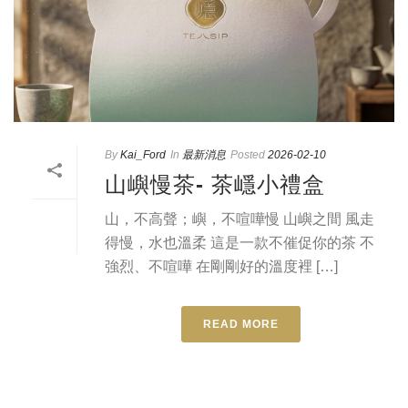
By
Kai_Ford
In
最新消息
Posted
2026-02-10
山嶼慢茶- 茶嶾小禮盒
山，不高聲；嶼，不喧嘩慢 山嶼之間 風走
得慢，水也溫柔 這是一款不催促你的茶 不
強烈、不喧嘩 在剛剛好的溫度裡 […]
READ MORE