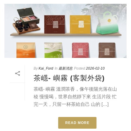
By
Kai_Ford
In
最新消息
Posted
2026-02-10
茶嶾- 嶼霧 (客製外袋)
茶嶾- 嶼霧 溫潤茶香，像午後陽光落在山
稜 慢慢喝，世界自然靜下來 生活片段 忙
完一天，只留一杯茶給自己 山的 […]
READ MORE