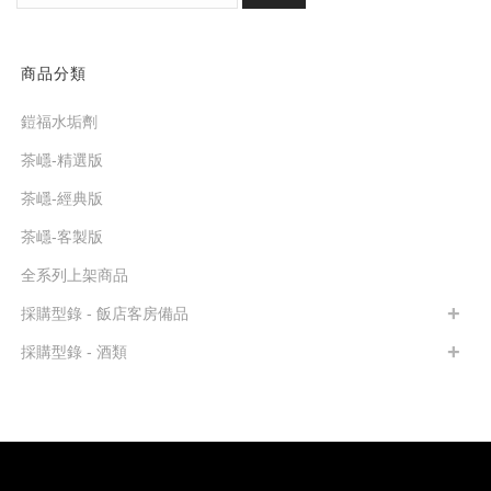
商品分類
鎧福水垢劑
茶嶾-精選版
茶嶾-經典版
茶嶾-客製版
全系列上架商品
採購型錄 - 飯店客房備品
採購型錄 - 酒類