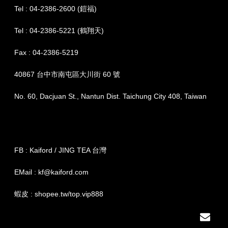
Tel : 04-2386-2600 (鎧福)
Tel : 04-2386-5221 (鶴翔天)
Fax : 04-2386-5219
40867 台中市南屯區大川街 60 號
No. 60, Dacjuan St., Nantun Dist. Taichung City 408, Taiwan
FB : Kaiford / JING TEA 台灣
EMail : kf@kaiford.com
蝦皮 : shopee.tw/top.vip888