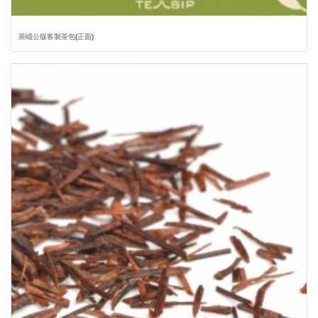
茶嶾公版客製茶包(正面)