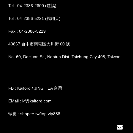
Tel : 04-2386-2600 (鎧福)
Tel : 04-2386-5221 (鶴翔天)
Fax : 04-2386-5219
40867 台中市南屯區大川街 60 號
No. 60, Dacjuan St., Nantun Dist. Taichung City 408, Taiwan
FB : Kaiford / JING TEA 台灣
EMail : kf@kaiford.com
蝦皮 : shopee.tw/top.vip888