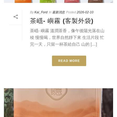
By
Kai_Ford
In
最新消息
Posted
2026-02-10
茶嶾- 嶼霧 (客製外袋)
茶嶾- 嶼霧 溫潤茶香，像午後陽光落在山
稜 慢慢喝，世界自然靜下來 生活片段 忙
完一天，只留一杯茶給自己 山的 […]
READ MORE