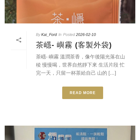
By
Kai_Ford
In
Posted
2026-02-10
茶嶾- 嶼霧 (客製外袋)
茶嶾- 嶼霧 溫潤茶香，像午後陽光落在山
稜 慢慢喝，世界自然靜下來 生活片段 忙
完一天，只留一杯茶給自己 山的 […]
READ MORE