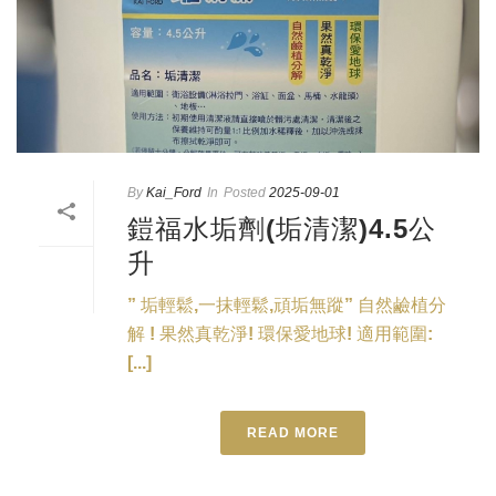
By
Kai_Ford
In
Posted
2025-09-01
鎧福水垢劑(垢清潔)4.5公
升
” 垢輕鬆,一抹輕鬆,頑垢無蹤”
自然鹼植分
解 !
果然真乾淨!
環保愛地球!
適用範圍:
[...]
READ MORE