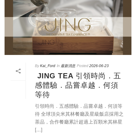
By
Kai_Ford
In
最新消息
Posted
2026-06-23
JING TEA 引領時尚．五
感體驗．品嘗卓越．何須
等待
引領時尚．五感體驗．品嘗卓越．何須等
待 全球頂尖米其林餐廳及星級飯店採用之
茶品，合作餐廳累計超過上百顆米其林星
[…]