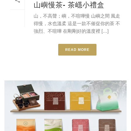
山嶼慢茶- 茶嶾小禮盒
山，不高聲；嶼，不喧嘩慢 山嶼之間 風走
得慢，水也溫柔 這是一款不催促你的茶 不
強烈、不喧嘩 在剛剛好的溫度裡 […]
READ MORE