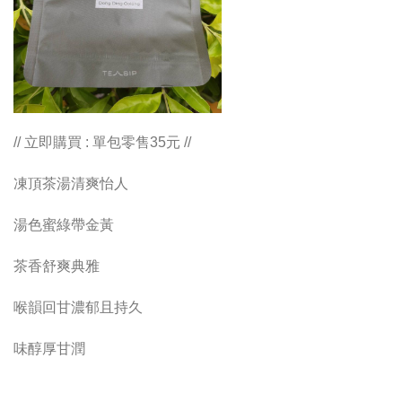
// 立即購買 : 單包零售35元 //
凍頂茶湯清爽怡人
湯色蜜綠帶金黃
茶香舒爽典雅
喉韻回甘濃郁且持久
味醇厚甘潤